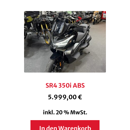
KONTAKT
KASSE
RECHTLICHES
Unterm
öffnen
SR4 350i ABS
5.999,00
€
inkl. 20 % MwSt.
In den Warenkorb