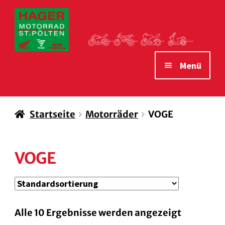
Zur
Zum
Navigation
Inhalt
springen
springen
Menü
STARTSEITE
Startseite
Motorräder
VOGE
MOTORRÄDER
VERLEIH MOTORRÄDER
VOGE
ZUBEHÖR
WAS WIR IHNEN BIETEN
ÖFFNUNGSZEITEN
Alle 10 Ergebnisse werden angezeigt