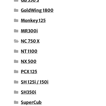
GB 350 S
GoldWing 1800
Monkey 125
MR300i
NC 750 X
NT 1100
NX 500
PCX 125
SH 125i / 150i
SH350i
SuperCub