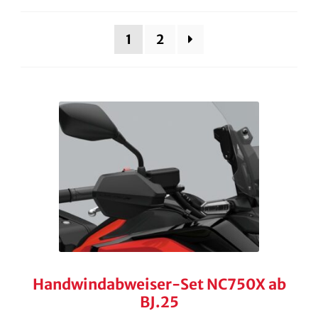
KONTAKT
1
2
KASSE
RECHTLICHES
Unterm
öffnen
Handwindabweiser-Set NC750X ab
BJ.25