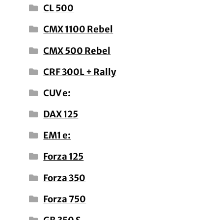
CL 500
CMX 1100 Rebel
CMX 500 Rebel
CRF 300L + Rally
CUV e:
DAX 125
EM1 e:
Forza 125
Forza 350
Forza 750