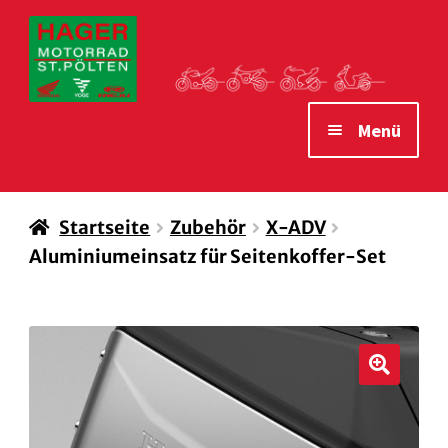
Zur
Zum
Navigation
Inhalt
springen
springen
Menü
STARTSEITE
Startseite
Zubehör
X-ADV
MOTORRÄDER
Aluminiumeinsatz für Seitenkoffer-Set
VERLEIH MOTORRÄDER
ZUBEHÖR
WAS WIR IHNEN BIETEN
🔍
ÖFFNUNGSZEITEN