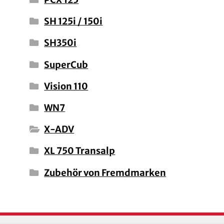
SH 125i / 150i
SH350i
SuperCub
Vision 110
WN7
X-ADV
XL 750 Transalp
Zubehör von Fremdmarken