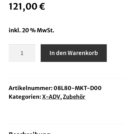
121,00
€
inkl. 20 % MwSt.
Aluminiumeinsatz
In den Warenkorb
für
Seitenkoffer-
Set
Menge
Artikelnummer:
08L80-MKT-D00
Kategorien:
X-ADV
,
Zubehör