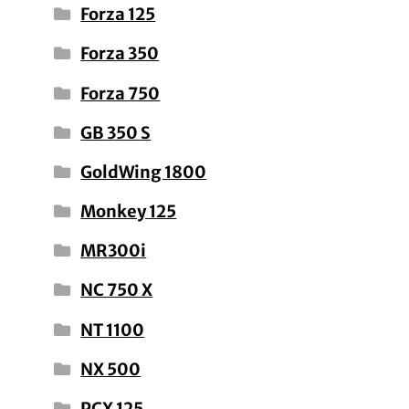
Forza 125
Forza 350
Forza 750
GB 350 S
GoldWing 1800
Monkey 125
MR300i
NC 750 X
NT 1100
NX 500
PCX 125