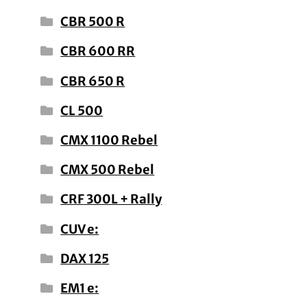
CBR 500 R
CBR 600 RR
CBR 650 R
CL 500
CMX 1100 Rebel
CMX 500 Rebel
CRF 300L + Rally
CUV e:
DAX 125
EM1 e: