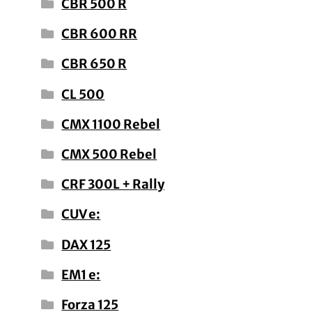
CBR 500 R
CBR 600 RR
CBR 650 R
CL 500
CMX 1100 Rebel
CMX 500 Rebel
CRF 300L + Rally
CUV e:
DAX 125
EM1 e:
Forza 125