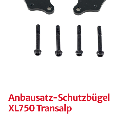
KONTAKT
KASSE
RECHTLICHES
Unterm
öffnen
Anbausatz-Schutzbügel
XL750 Transalp