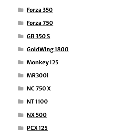
Forza 350
Forza 750
GB 350 S
GoldWing 1800
Monkey 125
MR300i
NC 750 X
NT 1100
NX 500
PCX 125