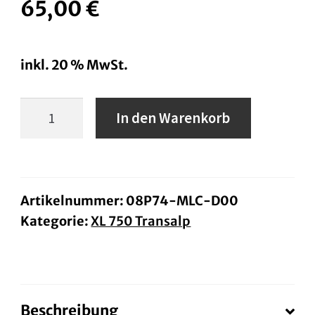
65,00
€
inkl. 20 % MwSt.
Anbausatz-
In den Warenkorb
Schutzbügel
XL750
Transalp
Menge
Artikelnummer:
08P74-MLC-D00
Kategorie:
XL 750 Transalp
Beschreibung