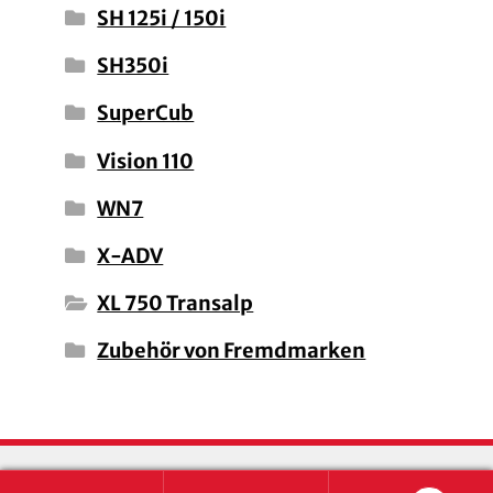
SH 125i / 150i
SH350i
SuperCub
Vision 110
WN7
X-ADV
XL 750 Transalp
Zubehör von Fremdmarken