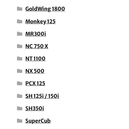
GoldWing 1800
Monkey 125
MR300i
NC 750 X
NT 1100
NX 500
PCX 125
SH 125i / 150i
SH350i
SuperCub