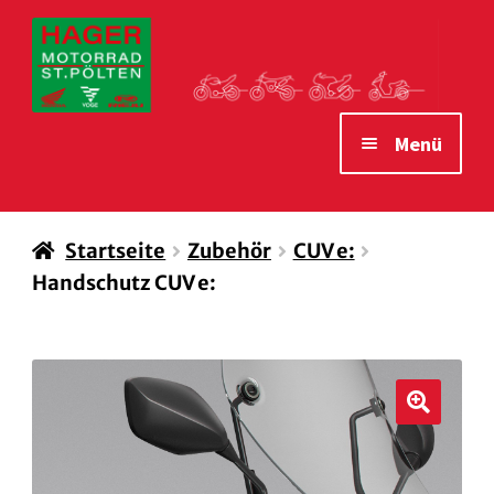
Zur
Zum
Navigation
Inhalt
springen
springen
Menü
STARTSEITE
Startseite
Zubehör
CUV e:
MOTORRÄDER
Handschutz CUV e:
VERLEIH MOTORRÄDER
ZUBEHÖR
WAS WIR IHNEN BIETEN
🔍
ÖFFNUNGSZEITEN