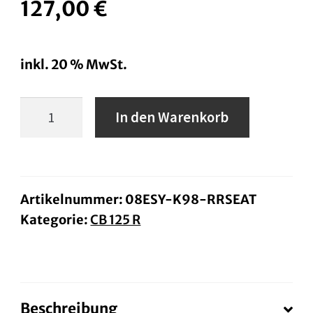
127,00
€
inkl. 20 % MwSt.
Heckpacktaschen-
In den Warenkorb
Set
CB125R
Menge
Artikelnummer:
08ESY-K98-RRSEAT
Kategorie:
CB 125 R
Beschreibung