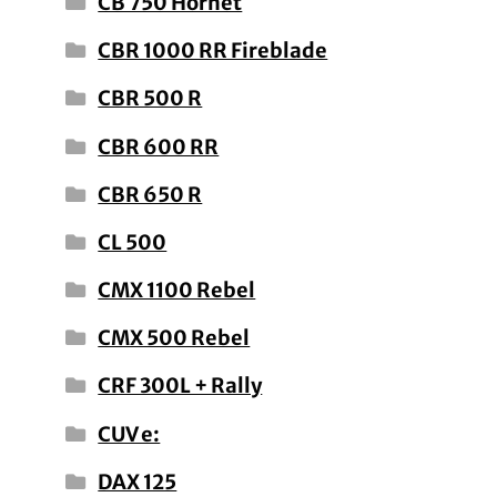
CB 750 Hornet
CBR 1000 RR Fireblade
CBR 500 R
CBR 600 RR
CBR 650 R
CL 500
CMX 1100 Rebel
CMX 500 Rebel
CRF 300L + Rally
CUV e:
DAX 125