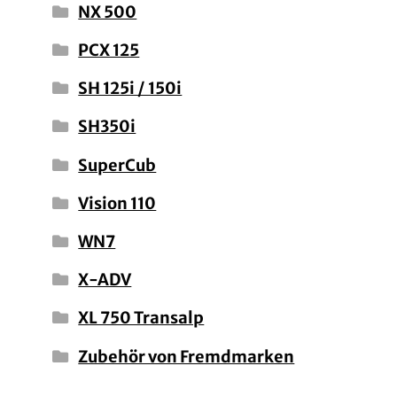
NX 500
PCX 125
SH 125i / 150i
SH350i
SuperCub
Vision 110
WN7
X-ADV
XL 750 Transalp
Zubehör von Fremdmarken