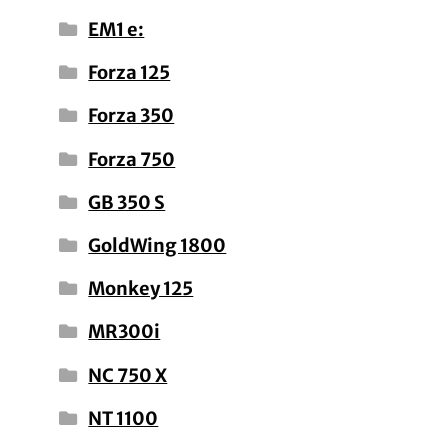
EM1 e:
Forza 125
Forza 350
Forza 750
GB 350 S
GoldWing 1800
Monkey 125
MR300i
NC 750 X
NT 1100