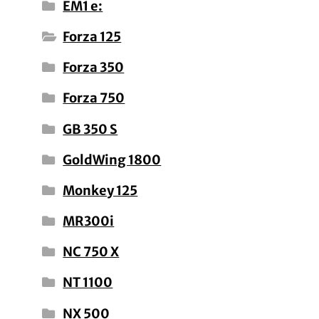
EM1 e:
Forza 125
Forza 350
Forza 750
GB 350 S
GoldWing 1800
Monkey 125
MR300i
NC 750 X
NT 1100
NX 500