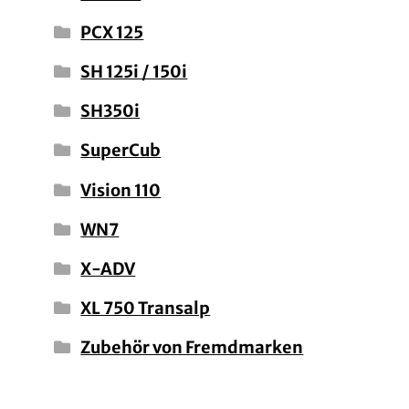
PCX 125
SH 125i / 150i
SH350i
SuperCub
Vision 110
WN7
X-ADV
XL 750 Transalp
Zubehör von Fremdmarken