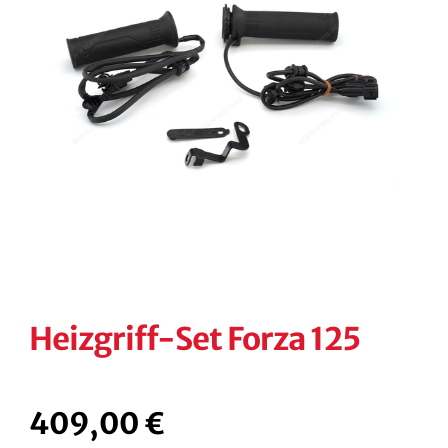
KONTAKT
KASSE
RECHTLICHES
Unterm
öffnen
Heizgriff-Set Forza 125
409,00
€