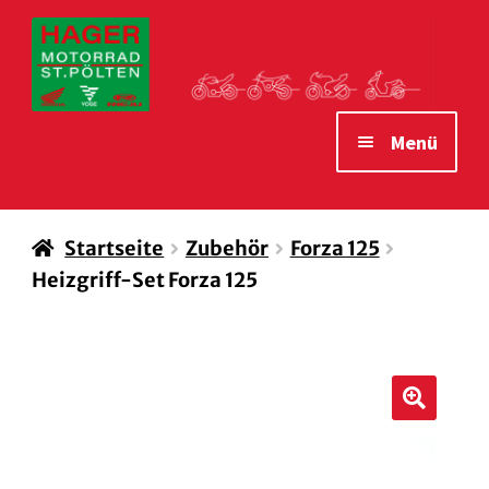
Zur
Zum
Navigation
Inhalt
springen
springen
Menü
STARTSEITE
Startseite
Zubehör
Forza 125
MOTORRÄDER
Heizgriff-Set Forza 125
VERLEIH MOTORRÄDER
ZUBEHÖR
WAS WIR IHNEN BIETEN
🔍
ÖFFNUNGSZEITEN