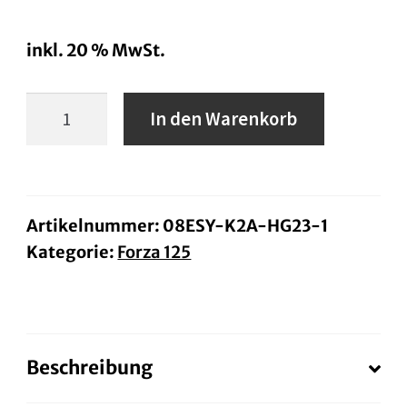
inkl. 20 % MwSt.
Heizgriff-
In den Warenkorb
Set
Forza
125
Menge
Artikelnummer:
08ESY-K2A-HG23-1
Kategorie:
Forza 125
Beschreibung