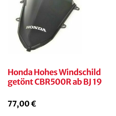
KONTAKT
KASSE
RECHTLICHES
Unterm
öffnen
Honda Hohes Windschild
getönt CBR500R ab BJ 19
77,00
€