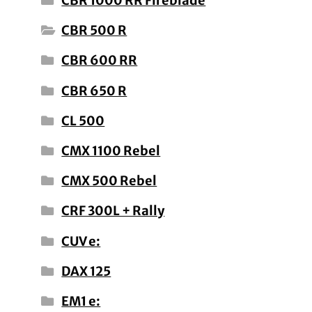
CBR 1000 RR Fireblade
CBR 500 R
CBR 600 RR
CBR 650 R
CL 500
CMX 1100 Rebel
CMX 500 Rebel
CRF 300L + Rally
CUV e:
DAX 125
EM1 e: