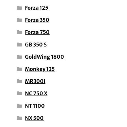
Forza 125
Forza 350
Forza 750
GB 350 S
GoldWing 1800
Monkey 125
MR300i
NC 750 X
NT 1100
NX 500