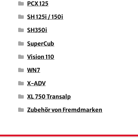
PCX 125
SH 125i / 150i
SH350i
SuperCub
Vision 110
WN7
X-ADV
XL 750 Transalp
Zubehör von Fremdmarken