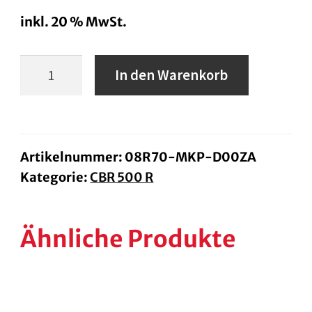
inkl. 20 % MwSt.
Honda
In den Warenkorb
Hohes
Windschild
getönt
CBR500R
Artikelnummer:
08R70-MKP-D00ZA
Kategorie:
CBR 500 R
ab
BJ
19
Ähnliche Produkte
Menge