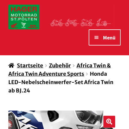
Zur
Zum
Navigation
Inhalt
springen
springen
Menü
STARTSEITE
Startseite
Zubehör
Africa Twin &
MOTORRÄDER
Africa Twin Adventure Sports
Honda
VERLEIH MOTORRÄDER
LED-Nebelscheinwerfer-Set Africa Twin
ab BJ.24
ZUBEHÖR
WAS WIR IHNEN BIETEN
ÖFFNUNGSZEITEN