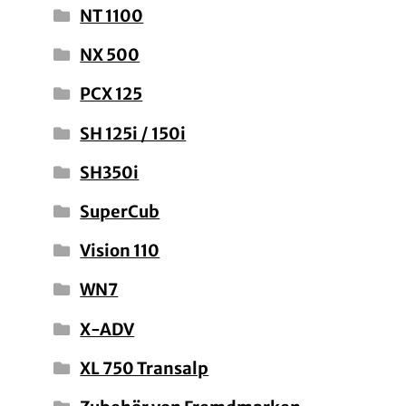
NT 1100
NX 500
PCX 125
SH 125i / 150i
SH350i
SuperCub
Vision 110
WN7
X-ADV
XL 750 Transalp