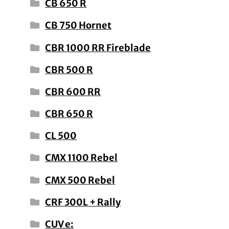
CB 650 R
CB 750 Hornet
CBR 1000 RR Fireblade
CBR 500 R
CBR 600 RR
CBR 650 R
CL 500
CMX 1100 Rebel
CMX 500 Rebel
CRF 300L + Rally
CUV e: