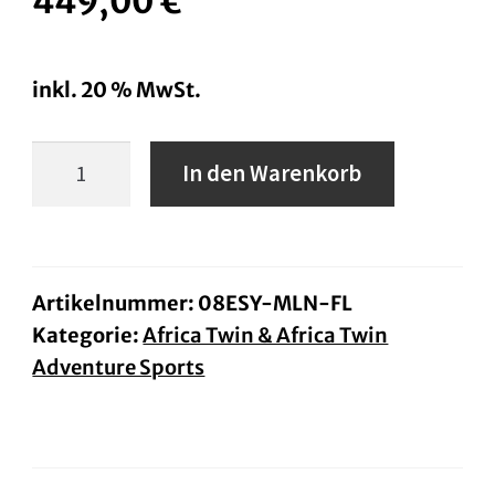
449,00
€
inkl. 20 % MwSt.
Honda
In den Warenkorb
LED-
Nebelscheinwerfer-
Set
Africa
Artikelnummer:
08ESY-MLN-FL
Kategorie:
Africa Twin & Africa Twin
Twin
Adventure Sports
ab
BJ.24
Menge