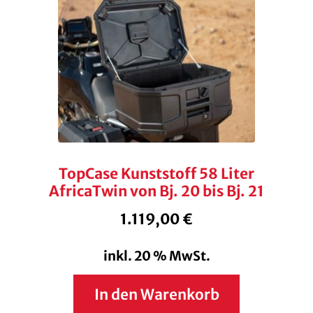
TopCase Kunststoff 58 Liter
AfricaTwin von Bj. 20 bis Bj. 21
1.119,00
€
inkl. 20 % MwSt.
In den Warenkorb