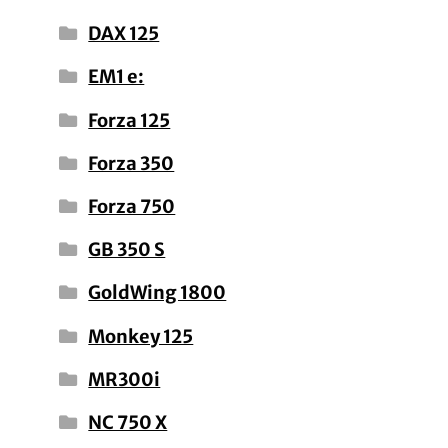
DAX 125
EM1 e:
Forza 125
Forza 350
Forza 750
GB 350 S
GoldWing 1800
Monkey 125
MR300i
NC 750 X