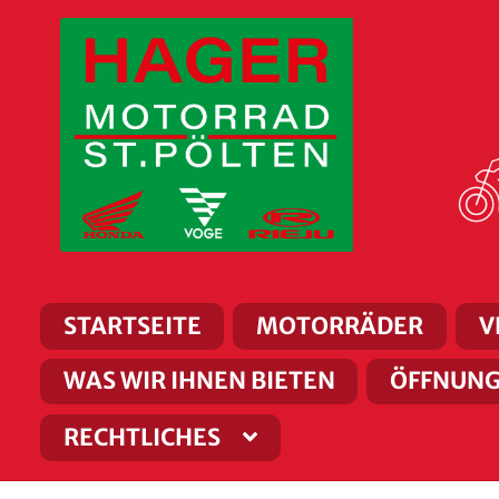
Zur
Zum
Navigation
Inhalt
springen
springen
STARTSEITE
MOTORRÄDER
V
WAS WIR IHNEN BIETEN
ÖFFNUNG
RECHTLICHES