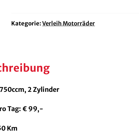
DCT
Menge
Kategorie:
Verleih Motorräder
chreibung
 750ccm, 2 Zylinder
ro Tag: € 99,-
350 Km