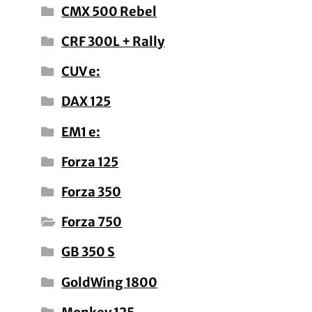
CMX 500 Rebel
CRF 300L + Rally
CUV e:
DAX 125
EM1 e:
Forza 125
Forza 350
Forza 750
GB 350 S
GoldWing 1800