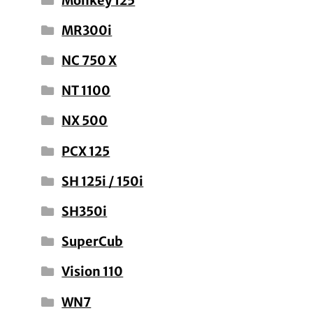
Monkey 125
MR300i
NC 750 X
NT 1100
NX 500
PCX 125
SH 125i / 150i
SH350i
SuperCub
Vision 110
WN7