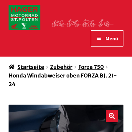
Zur
Zum
Navigation
Inhalt
springen
springen
Menü
STARTSEITE
Startseite
Zubehör
Forza 750
MOTORRÄDER
Honda Windabweiser oben FORZA BJ. 21-
VERLEIH MOTORRÄDER
24
ZUBEHÖR
WAS WIR IHNEN BIETEN
ÖFFNUNGSZEITEN
🔍