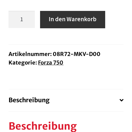
Honda
In den Warenkorb
Windabweiser
oben
FORZA
BJ.
Artikelnummer:
08R72-MKV-D00
Kategorie:
Forza 750
21-
24
Menge
Beschreibung
Beschreibung