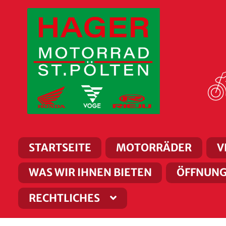
Zur
Zum
Navigation
Inhalt
springen
springen
STARTSEITE
MOTORRÄDER
V
WAS WIR IHNEN BIETEN
ÖFFNUNG
RECHTLICHES