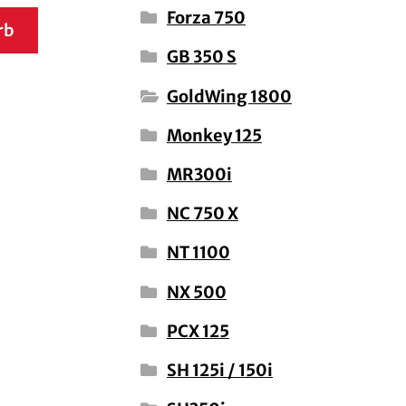
Forza 750
rb
GB 350 S
GoldWing 1800
Monkey 125
MR300i
NC 750 X
NT 1100
NX 500
PCX 125
SH 125i / 150i