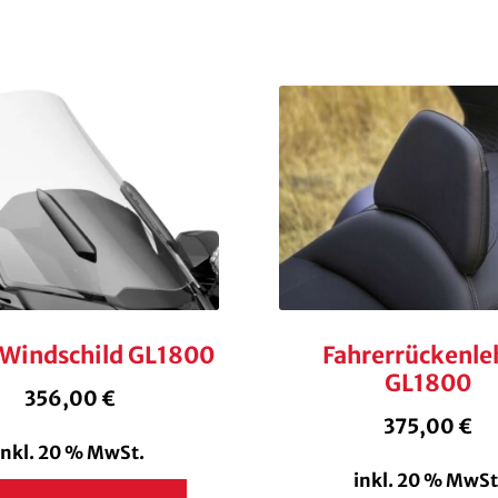
 Windschild GL1800
Fahrerrückenle
GL1800
356,00
€
375,00
€
inkl. 20 % MwSt.
inkl. 20 % MwSt