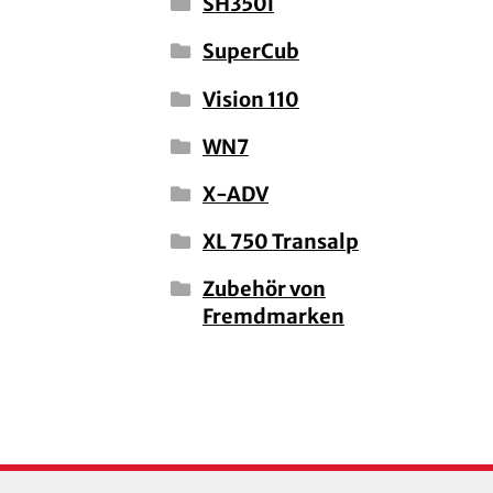
SH350i
SuperCub
Vision 110
WN7
X-ADV
XL 750 Transalp
Zubehör von
Fremdmarken