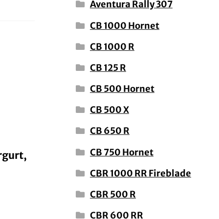
Aventura Rally 307
CB 1000 Hornet
CB 1000 R
CB 125 R
CB 500 Hornet
CB 500 X
CB 650 R
CB 750 Hornet
rgurt,
CBR 1000 RR Fireblade
CBR 500 R
CBR 600 RR