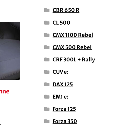
CBR 650 R
CL 500
CMX 1100 Rebel
CMX 500 Rebel
CRF 300L + Rally
CUV e:
DAX 125
hne
EM1 e:
Forza 125
Forza 350
.