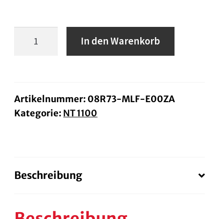
Komfort
In den Warenkorb
Soziussitz
NT
1100
Menge
Artikelnummer:
08R73-MLF-E00ZA
Kategorie:
NT 1100
Beschreibung
Beschreibung