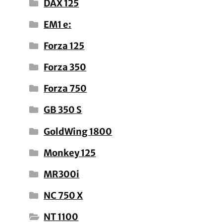
DAX 125
EM1 e:
Forza 125
Forza 350
Forza 750
GB 350 S
GoldWing 1800
Monkey 125
MR300i
NC 750 X
NT 1100