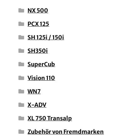
NX 500
PCX 125
SH 125i / 150i
SH350i
SuperCub
Vision 110
WN7
X-ADV
XL 750 Transalp
Zubehör von Fremdmarken