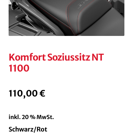
KONTAKT
KASSE
RECHTLICHES
Unterm
öffnen
Komfort Soziussitz NT
1100
110,00
€
inkl. 20 % MwSt.
Schwarz/Rot