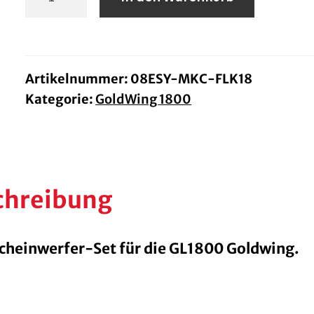
Nebelscheinwerfer-
Set
GL1800
Menge
Artikelnummer:
08ESY-MKC-FLK18
Kategorie:
GoldWing 1800
chreibung
cheinwerfer-Set für die GL1800 Goldwing.