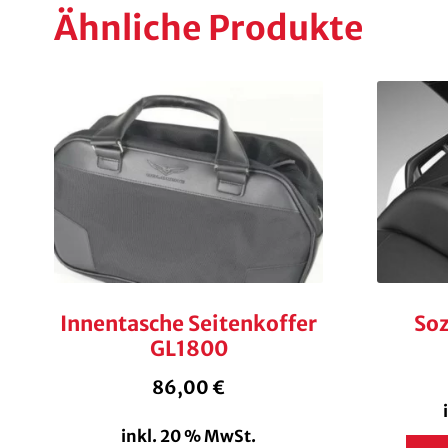
Ähnliche Produkte
Innentasche Seitenkoffer
Soz
GL1800
86,00
€
inkl. 20 % MwSt.