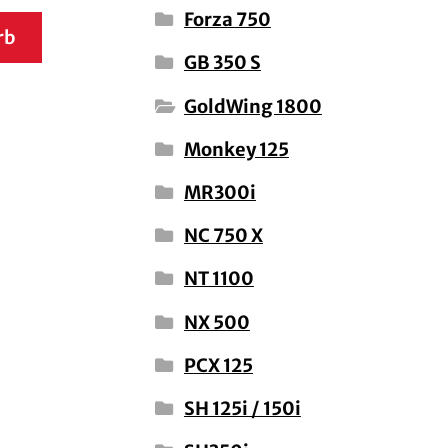
Forza 750
rb
GB 350 S
GoldWing 1800
Monkey 125
MR300i
NC 750 X
NT 1100
NX 500
PCX 125
SH 125i / 150i