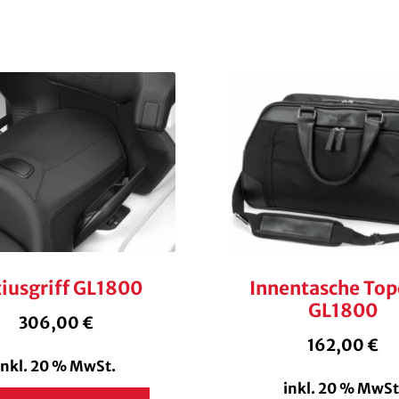
iusgriff GL1800
Innentasche Top
GL1800
306,00
€
162,00
€
inkl. 20 % MwSt.
inkl. 20 % MwSt