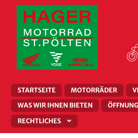
Zur
Zum
Navigation
Inhalt
springen
springen
STARTSEITE
MOTORRÄDER
V
WAS WIR IHNEN BIETEN
ÖFFNUNG
RECHTLICHES