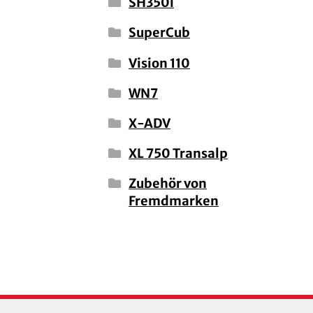
SH350i
SuperCub
Vision 110
WN7
X-ADV
XL 750 Transalp
Zubehör von
Fremdmarken