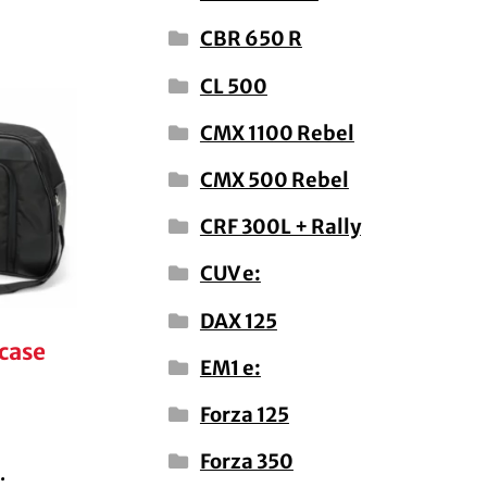
CBR 650 R
CL 500
CMX 1100 Rebel
CMX 500 Rebel
CRF 300L + Rally
CUV e:
DAX 125
case
EM1 e:
Forza 125
Forza 350
.