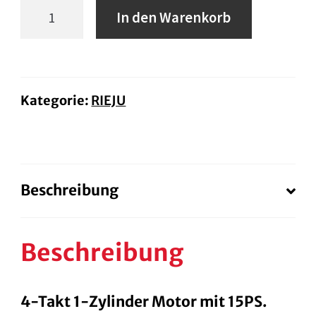
Marathon
In den Warenkorb
Europa
SM
125i
Menge
Kategorie:
RIEJU
Beschreibung
Beschreibung
4-Takt 1-Zylinder Motor mit 15PS.