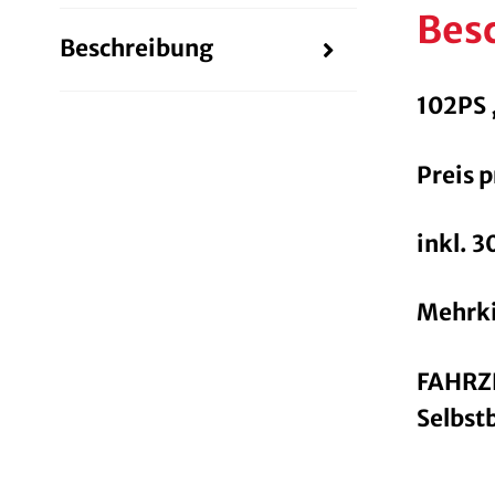
Bes
Beschreibung
102PS 
Preis p
inkl. 
Mehrki
FAHRZ
Selbstb