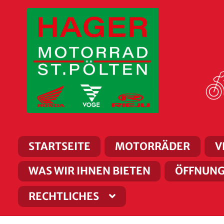
Zur
Zum
Navigation
Inhalt
springen
springen
STARTSEITE
MOTORRÄDER
V
WAS WIR IHNEN BIETEN
ÖFFNUNG
RECHTLICHES