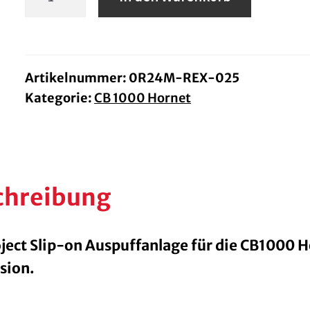
Project
Slip-
on
CB1000
Artikelnummer:
0R24M-REX-025
Kategorie:
CB 1000 Hornet
Hornet
SP
Menge
chreibung
ject Slip-on Auspuffanlage für die CB1000 
sion.