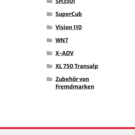
SH350i
SuperCub
Vision 110
WN7
X-ADV
XL 750 Transalp
Zubehör von
Fremdmarken