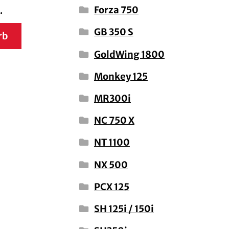
Forza 750
.
GB 350 S
rb
GoldWing 1800
Monkey 125
MR300i
NC 750 X
NT 1100
NX 500
PCX 125
SH 125i / 150i