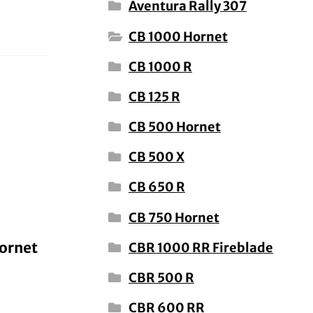
Aventura Rally 307
CB 1000 Hornet
CB 1000 R
CB 125 R
CB 500 Hornet
CB 500 X
CB 650 R
CB 750 Hornet
Hornet
CBR 1000 RR Fireblade
CBR 500 R
CBR 600 RR