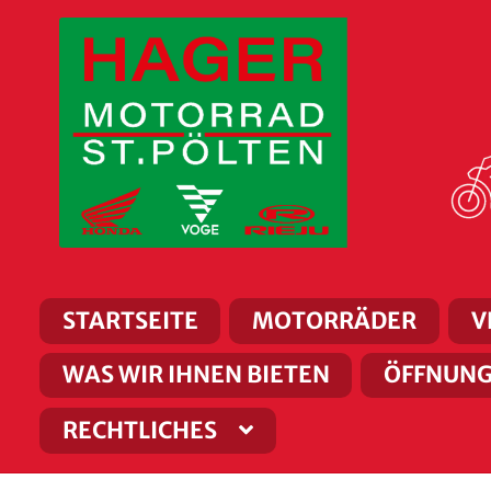
Zur
Zum
Navigation
Inhalt
springen
springen
STARTSEITE
MOTORRÄDER
V
WAS WIR IHNEN BIETEN
ÖFFNUNG
RECHTLICHES