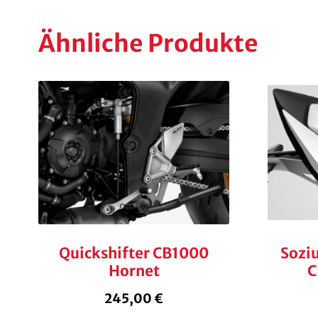
Ähnliche Produkte
Quickshifter CB1000
Sozi
Hornet
C
245,00
€