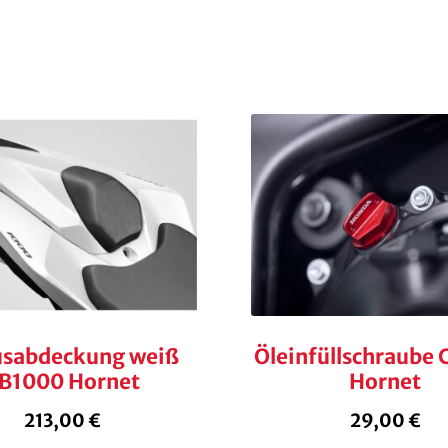
usabdeckung weiß
Öleinfüllschraube
B1000 Hornet
Hornet
213,00
€
29,00
€