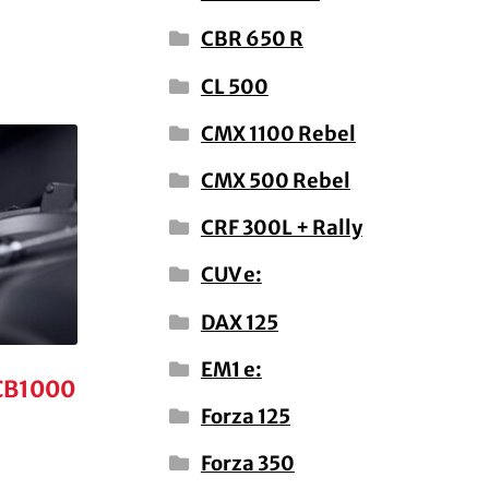
CBR 650 R
CL 500
CMX 1100 Rebel
CMX 500 Rebel
CRF 300L + Rally
CUV e:
DAX 125
EM1 e:
 CB1000
Forza 125
Forza 350