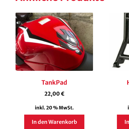
TankPad
22,00
€
inkl. 20 % MwSt.
In den Warenkorb
I