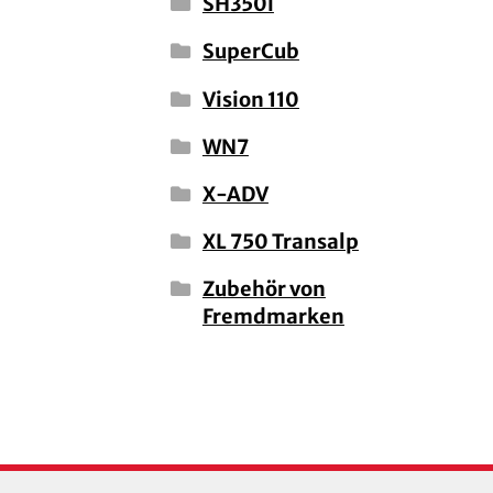
SH350i
SuperCub
Vision 110
WN7
X-ADV
XL 750 Transalp
Zubehör von
Fremdmarken