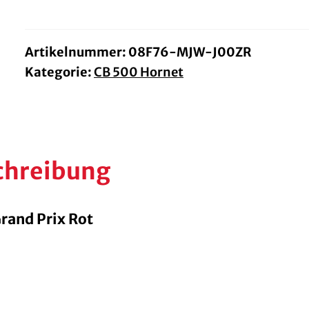
rot
Menge
Artikelnummer:
08F76-MJW-J00ZR
Kategorie:
CB 500 Hornet
chreibung
rand Prix Rot