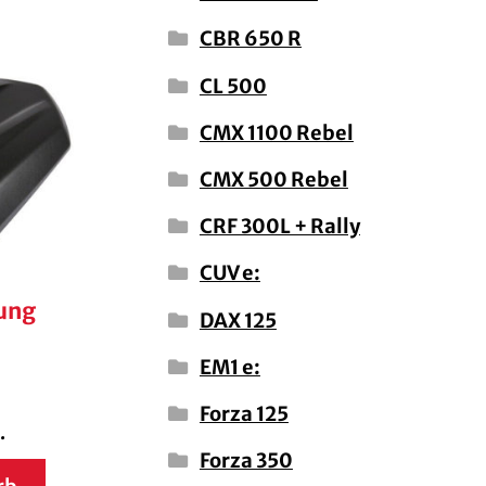
CBR 650 R
CL 500
CMX 1100 Rebel
CMX 500 Rebel
CRF 300L + Rally
CUV e:
ung
DAX 125
EM1 e:
Forza 125
.
Forza 350