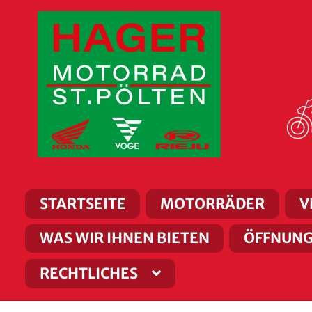
Zur
Zum
Navigation
Inhalt
springen
springen
STARTSEITE
MOTORRÄDER
V
WAS WIR IHNEN BIETEN
ÖFFNUNG
RECHTLICHES