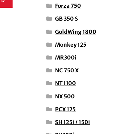
rb
Forza 750
GB 350 S
GoldWing 1800
Monkey 125
MR300i
NC 750 X
NT 1100
NX 500
PCX 125
SH 125i / 150i