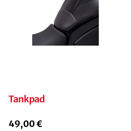
KONTAKT
KASSE
RECHTLICHES
Unterm
öffnen
Tankpad
49,00
€