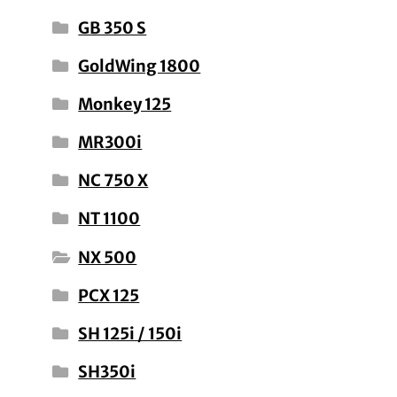
GB 350 S
GoldWing 1800
Monkey 125
MR300i
NC 750 X
NT 1100
NX 500
PCX 125
SH 125i / 150i
SH350i