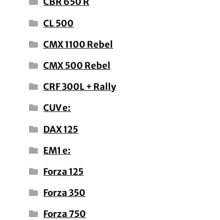
CBR 650 R
CL 500
CMX 1100 Rebel
CMX 500 Rebel
CRF 300L + Rally
CUV e:
DAX 125
EM1 e:
Forza 125
Forza 350
Forza 750