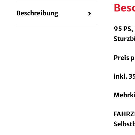
Bes
Beschreibung
95 PS,
Sturzb
Preis p
inkl. 
Mehrki
FAHRZ
Selbstb