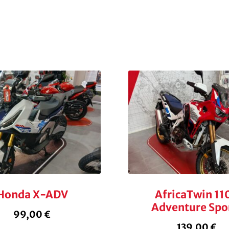
Honda X-ADV
AfricaTwin 11
Adventure Spo
99,00
€
139,00
€