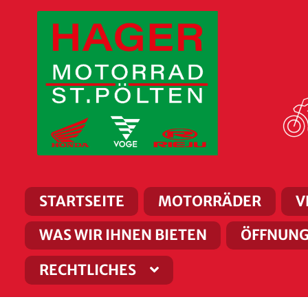
Zur
Zum
Navigation
Inhalt
springen
springen
STARTSEITE
MOTORRÄDER
V
WAS WIR IHNEN BIETEN
ÖFFNUNG
RECHTLICHES