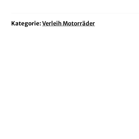
900i
DSX
Menge
Kategorie:
Verleih Motorräder