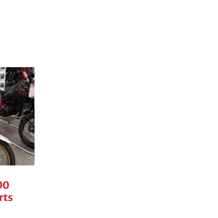
00
rts