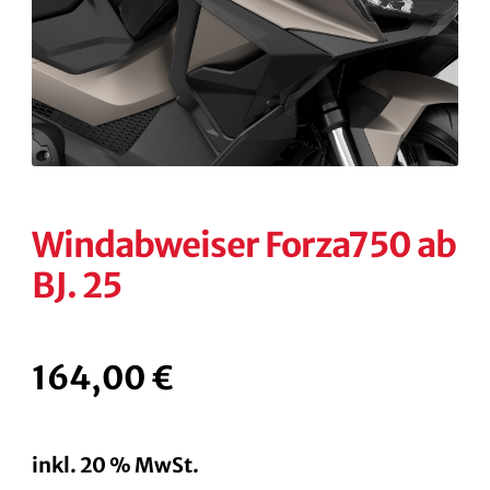
KONTAKT
KASSE
RECHTLICHES
Unterm
öffnen
Windabweiser Forza750 ab
BJ. 25
164,00
€
inkl. 20 % MwSt.