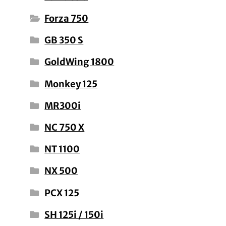
Forza 750
GB 350 S
GoldWing 1800
Monkey 125
MR300i
NC 750 X
NT 1100
NX 500
PCX 125
SH 125i / 150i