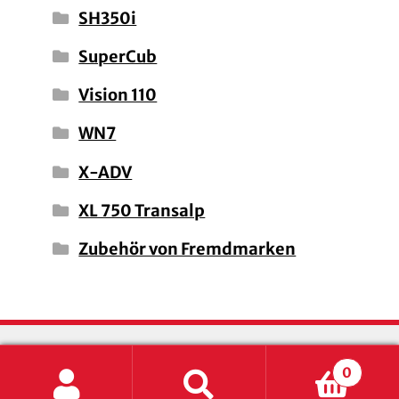
SH350i
SuperCub
Vision 110
WN7
X-ADV
XL 750 Transalp
Zubehör von Fremdmarken
0