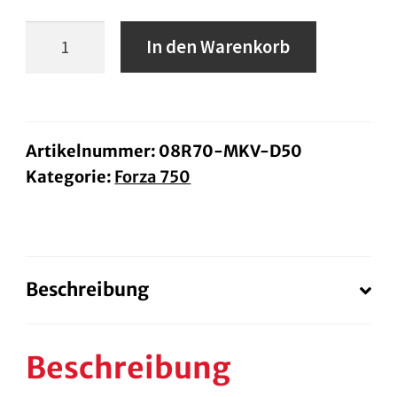
Windabweiser
In den Warenkorb
Forza750
ab
BJ.
25
Artikelnummer:
08R70-MKV-D50
Kategorie:
Forza 750
Menge
Beschreibung
Beschreibung