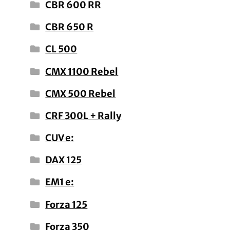
CBR 600 RR
CBR 650 R
CL 500
CMX 1100 Rebel
CMX 500 Rebel
CRF 300L + Rally
CUV e:
DAX 125
EM1 e:
Forza 125
Forza 350