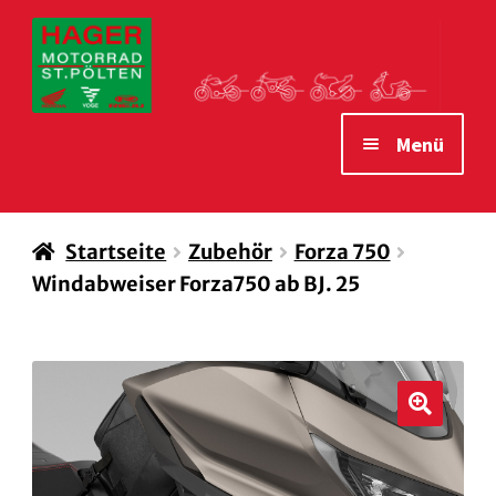
Zur
Zum
Navigation
Inhalt
springen
springen
Menü
STARTSEITE
Startseite
Zubehör
Forza 750
MOTORRÄDER
Windabweiser Forza750 ab BJ. 25
VERLEIH MOTORRÄDER
ZUBEHÖR
WAS WIR IHNEN BIETEN
🔍
ÖFFNUNGSZEITEN