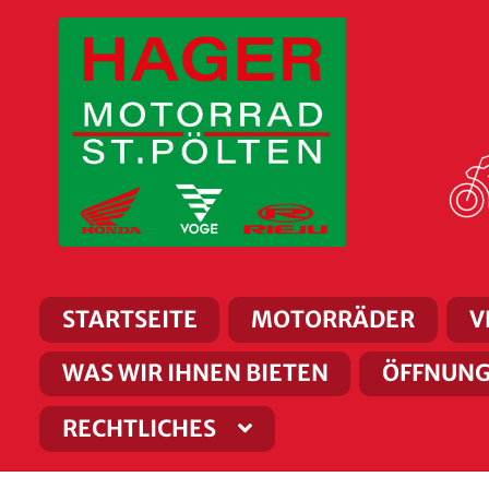
Zur
Zum
Navigation
Inhalt
springen
springen
STARTSEITE
MOTORRÄDER
V
WAS WIR IHNEN BIETEN
ÖFFNUNG
RECHTLICHES