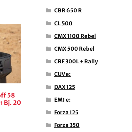
CBR 650 R
CL 500
CMX 1100 Rebel
CMX 500 Rebel
CRF 300L + Rally
CUV e:
DAX 125
ff 58
EM1 e:
n Bj. 20
Forza 125
Forza 350