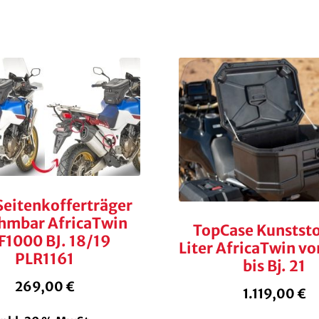
Seitenkofferträger
hmbar AfricaTwin
TopCase Kunststo
F1000 BJ. 18/19
Liter AfricaTwin vo
PLR1161
bis Bj. 21
269,00
€
1.119,00
€