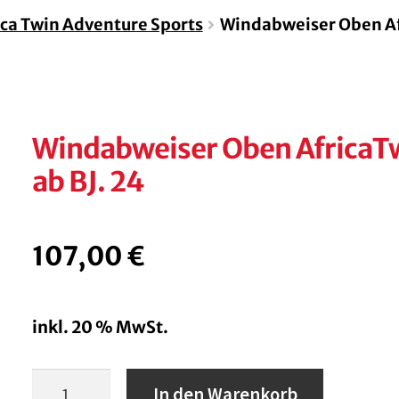
ica Twin Adventure Sports
Windabweiser Oben Af
Windabweiser Oben AfricaT
ab BJ. 24
107,00
€
inkl. 20 % MwSt.
Windabweiser
In den Warenkorb