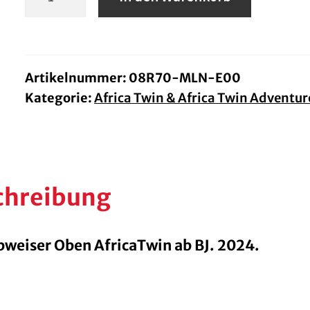
Oben
AfricaTwin
ab
BJ.
Artikelnummer:
08R70-MLN-E00
Kategorie:
Africa Twin & Africa Twin Adventur
24
Menge
chreibung
weiser Oben AfricaTwin ab BJ. 2024.