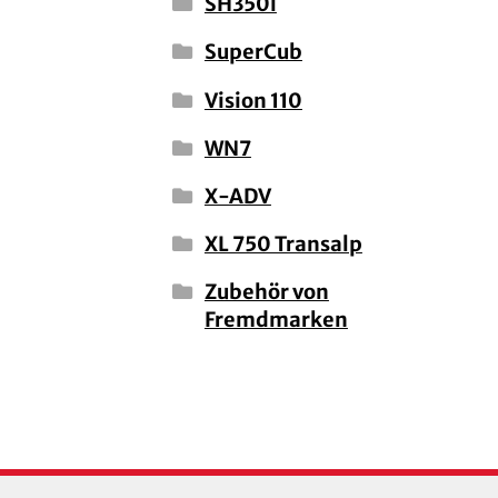
SH350i
SuperCub
Vision 110
WN7
X-ADV
XL 750 Transalp
Zubehör von
Fremdmarken