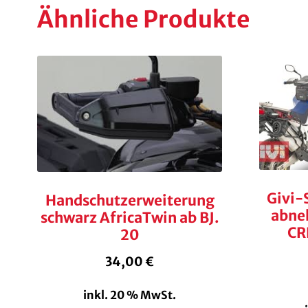
Ähnliche Produkte
Givi-
Handschutzerweiterung
abne
schwarz AfricaTwin ab BJ.
CR
20
34,00
€
inkl. 20 % MwSt.