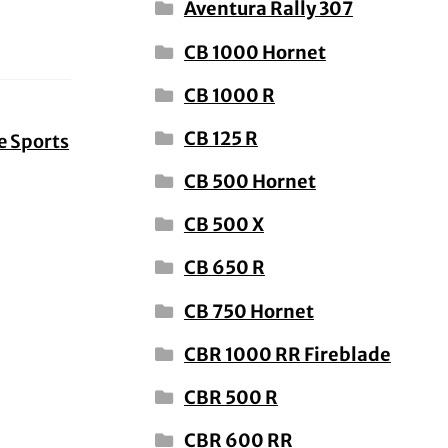
Aventura Rally 307
CB 1000 Hornet
CB 1000 R
CB 125 R
e Sports
CB 500 Hornet
CB 500 X
CB 650 R
CB 750 Hornet
CBR 1000 RR Fireblade
CBR 500 R
CBR 600 RR