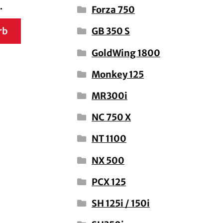
.
Forza 750
rb
GB 350 S
GoldWing 1800
Monkey 125
MR300i
NC 750 X
NT 1100
NX 500
PCX 125
SH 125i / 150i