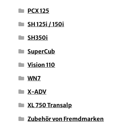
PCX 125
SH 125i / 150i
SH350i
SuperCub
Vision 110
WN7
X-ADV
XL 750 Transalp
Zubehör von Fremdmarken