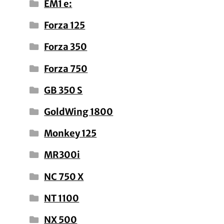
EM1 e:
Forza 125
Forza 350
Forza 750
GB 350 S
GoldWing 1800
Monkey 125
MR300i
NC 750 X
NT 1100
NX 500