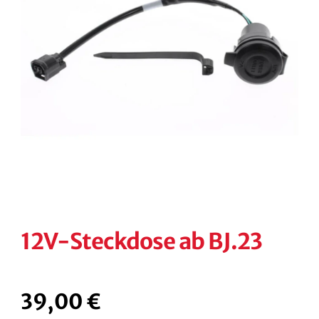
KONTAKT
KASSE
RECHTLICHES
Unterm
öffnen
12V-Steckdose ab BJ.23
39,00
€