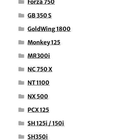
Forza 750
GB 350 S
GoldWing 1800
Monkey 125
MR300i
NC 750 X
NT 1100
NX 500
PCX 125
SH 125i / 150i
SH350i