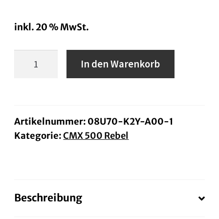
inkl. 20 % MwSt.
12V-
In den Warenkorb
Steckdose
ab
BJ.23
Menge
Artikelnummer:
08U70-K2Y-A00-1
Kategorie:
CMX 500 Rebel
Beschreibung