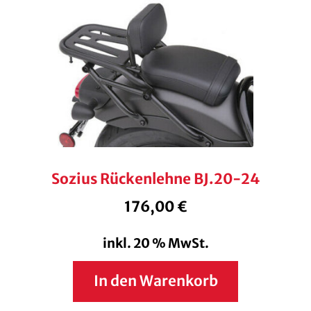
Sozius Rückenlehne BJ.20-24
176,00
€
inkl. 20 % MwSt.
In den Warenkorb