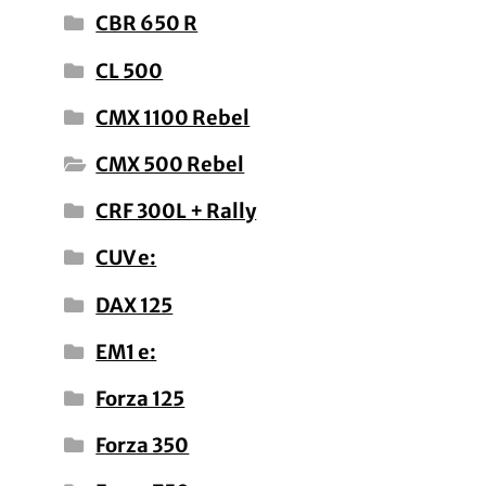
CBR 650 R
CL 500
CMX 1100 Rebel
CMX 500 Rebel
CRF 300L + Rally
CUV e:
DAX 125
EM1 e:
Forza 125
Forza 350