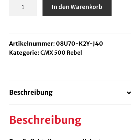
Einstellbarer
In den Warenkorb
Bremshebel
ab
BJ.25
Menge
Artikelnummer:
08U70-K2Y-J40
Kategorie:
CMX 500 Rebel
Beschreibung
Beschreibung