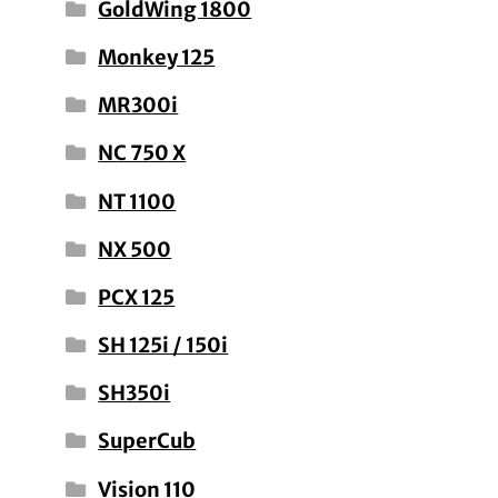
GoldWing 1800
Monkey 125
MR300i
NC 750 X
NT 1100
NX 500
PCX 125
SH 125i / 150i
SH350i
SuperCub
Vision 110