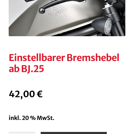
KONTAKT
KASSE
RECHTLICHES
Unterm
öffnen
Einstellbarer Bremshebel
ab BJ.25
42,00
€
inkl. 20 % MwSt.