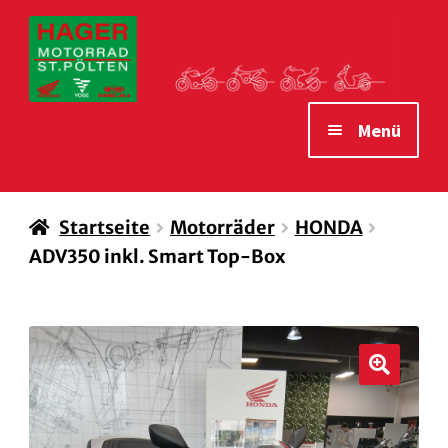
Zur
Zum
Navigation
Inhalt
springen
springen
Menü
STARTSEITE
Startseite
Motorräder
HONDA
MOTORRÄDER
ADV350 inkl. Smart Top-Box
VERLEIH MOTORRÄDER
ZUBEHÖR
WAS WIR IHNEN BIETEN
🔍
ÖFFNUNGSZEITEN