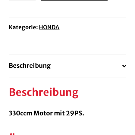
Smart
Top-
Box
Kategorie:
HONDA
Menge
Beschreibung
Beschreibung
330ccm Motor mit 29PS.