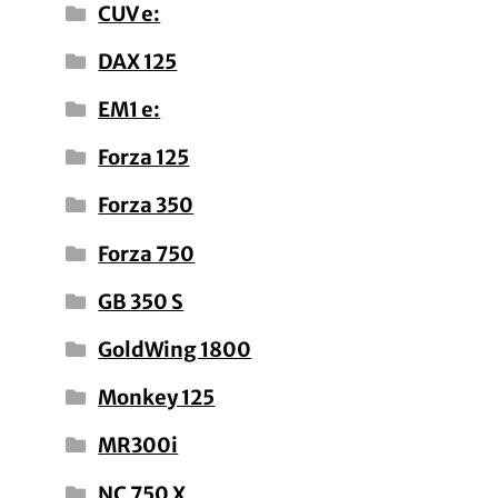
CUV e:
DAX 125
EM1 e:
Forza 125
Forza 350
Forza 750
GB 350 S
GoldWing 1800
Monkey 125
MR300i
NC 750 X