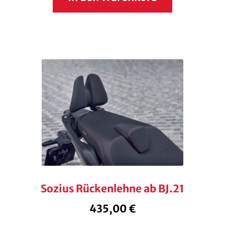
Sozius Rückenlehne ab BJ.21
435,00
€