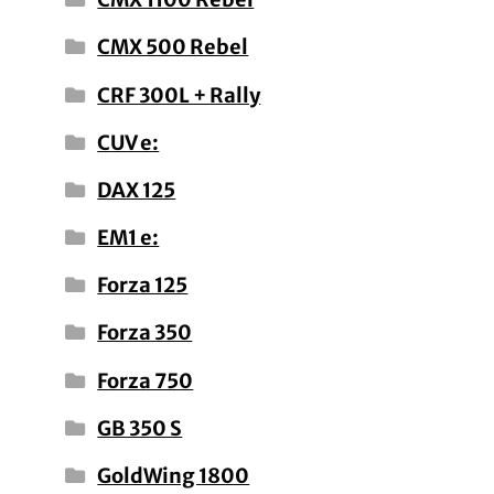
CMX 500 Rebel
CRF 300L + Rally
CUV e:
DAX 125
EM1 e:
Forza 125
Forza 350
Forza 750
GB 350 S
GoldWing 1800