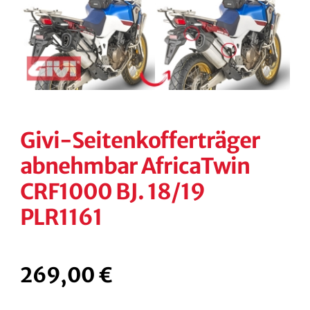
🔍
KONTAKT
KASSE
RECHTLICHES
Unterm
öffnen
Givi-Seitenkofferträger
abnehmbar AfricaTwin
CRF1000 BJ. 18/19
PLR1161
269,00
€