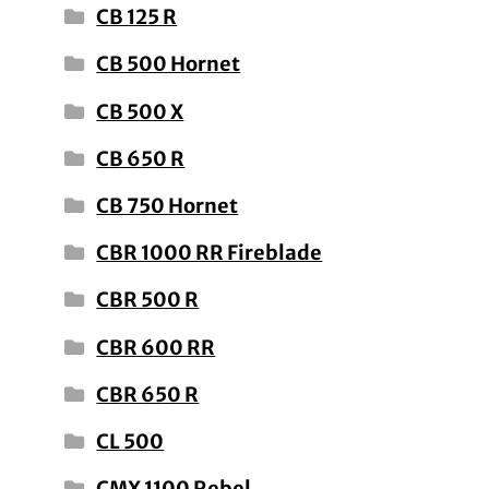
CB 125 R
CB 500 Hornet
CB 500 X
CB 650 R
CB 750 Hornet
CBR 1000 RR Fireblade
CBR 500 R
CBR 600 RR
CBR 650 R
CL 500
CMX 1100 Rebel