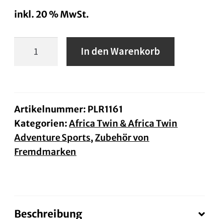
inkl. 20 % MwSt.
Givi-
In den Warenkorb
Seitenkofferträger
abnehmbar
AfricaTwin
CRF1000
Artikelnummer:
PLR1161
Kategorien:
Africa Twin & Africa Twin
BJ.
Adventure Sports
,
Zubehör von
18/19
Fremdmarken
PLR1161
Menge
Beschreibung