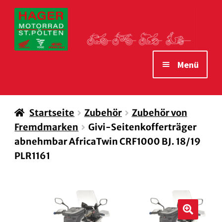
Zur
Zum
Navigation
Inhalt
springen
springen
Menü
STARTSEITE
Startseite
Zubehör
Zubehör von
MOTORRÄDER
Fremdmarken
Givi-Seitenkofferträger
VERLEIH MOTORRÄDER
abnehmbar AfricaTwin CRF1000 BJ. 18/19
PLR1161
ZUBEHÖR
WAS WIR IHNEN BIETEN
ÖFFNUNGSZEITEN