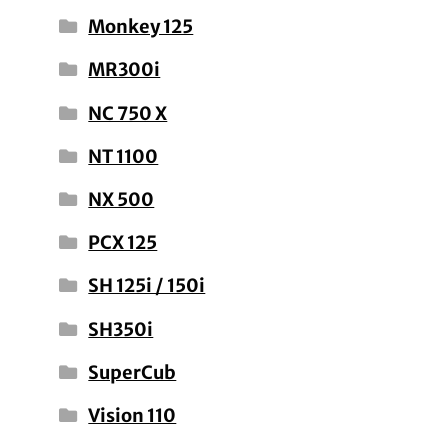
Monkey 125
MR300i
NC 750 X
NT 1100
NX 500
PCX 125
SH 125i / 150i
SH350i
SuperCub
Vision 110