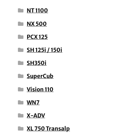
NT 1100
NX 500
PCX 125
SH 125i / 150i
SH350i
SuperCub
Vision 110
WN7
X-ADV
XL 750 Transalp