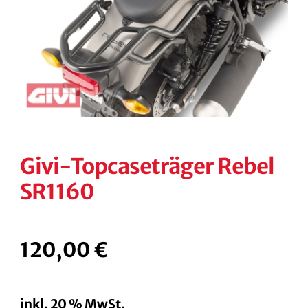
KONTAKT
KASSE
RECHTLICHES
Unterm
öffnen
Givi-Topcaseträger Rebel
SR1160
120,00
€
inkl. 20 % MwSt.