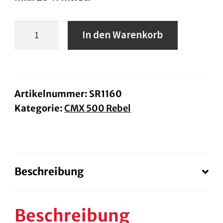
Givi-
In den Warenkorb
Topcaseträger
Rebel
SR1160
Menge
Artikelnummer:
SR1160
Kategorie:
CMX 500 Rebel
Beschreibung
Beschreibung