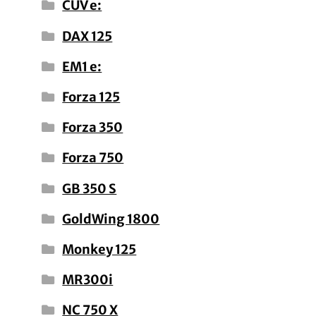
CUV e:
DAX 125
EM1 e:
Forza 125
Forza 350
Forza 750
GB 350 S
GoldWing 1800
Monkey 125
MR300i
NC 750 X