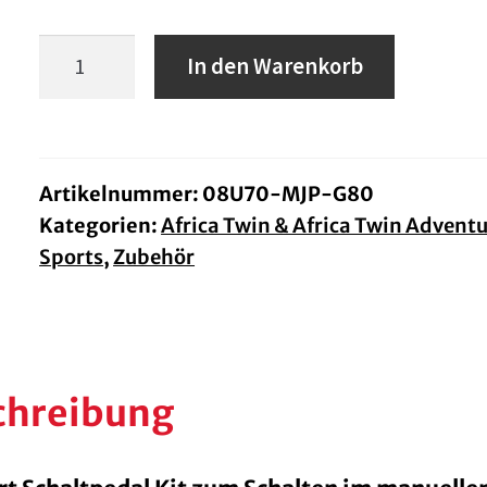
Honda
In den Warenkorb
DCT-
Schaltpedal
Africa
Twin
Artikelnummer:
08U70-MJP-G80
Kategorien:
Africa Twin & Africa Twin Advent
und
Sports
,
Zubehör
Adventure
Sports
BJ.
16-
chreibung
19
Menge