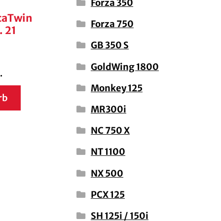
Forza 350
caTwin
Forza 750
. 21
GB 350 S
GoldWing 1800
.
Monkey 125
rb
MR300i
NC 750 X
NT 1100
NX 500
PCX 125
SH 125i / 150i