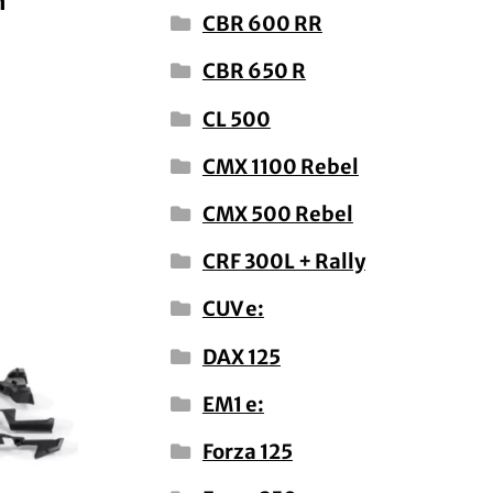
n
CBR 600 RR
CBR 650 R
CL 500
CMX 1100 Rebel
CMX 500 Rebel
CRF 300L + Rally
CUV e:
DAX 125
EM1 e:
Forza 125