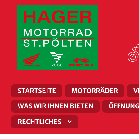
Zur
Zum
Navigation
Inhalt
springen
springen
STARTSEITE
MOTORRÄDER
V
WAS WIR IHNEN BIETEN
ÖFFNUNG
RECHTLICHES