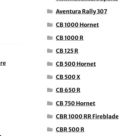
Aventura Rally 307
CB 1000 Hornet
CB 1000 R
CB 125 R
ure
CB 500 Hornet
CB 500 X
CB 650 R
CB 750 Hornet
CBR 1000 RR Fireblade
CBR 500 R