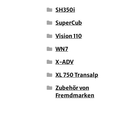
SH350i
SuperCub
Vision 110
WN7
X-ADV
XL 750 Transalp
Zubehör von
Fremdmarken