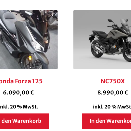
onda Forza 125
NC750X
6.090,00
€
8.990,00
€
inkl. 20 % MwSt.
inkl. 20 % MwSt
n den Warenkorb
In den Warenko