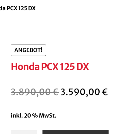
a PCX 125 DX
ANGEBOT!
Honda PCX 125 DX
Ursprünglicher
Aktue
3.890,00
€
3.590,00
€
Preis
Preis
inkl. 20 % MwSt.
war:
ist:
3.890,00 €
3.590