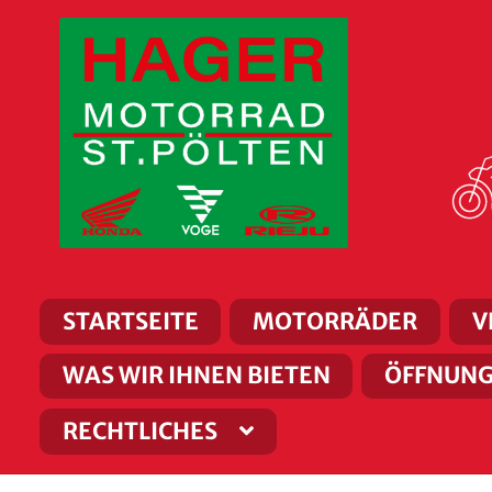
Zur
Zum
Navigation
Inhalt
springen
springen
STARTSEITE
MOTORRÄDER
V
WAS WIR IHNEN BIETEN
ÖFFNUNG
RECHTLICHES