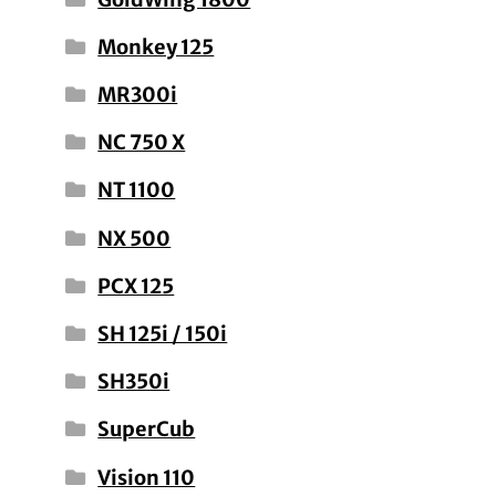
Monkey 125
MR300i
NC 750 X
NT 1100
NX 500
PCX 125
SH 125i / 150i
SH350i
SuperCub
Vision 110