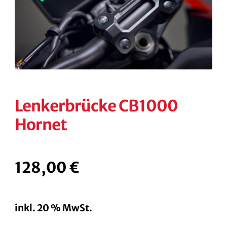
KONTAKT
KASSE
RECHTLICHES
Unterm
öffnen
Lenkerbrücke CB1000
Hornet
128,00
€
inkl. 20 % MwSt.