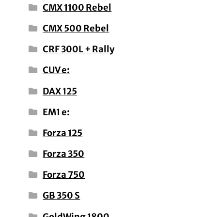
CMX 1100 Rebel
CMX 500 Rebel
CRF 300L + Rally
CUV e:
DAX 125
EM1 e:
Forza 125
Forza 350
Forza 750
GB 350 S
GoldWing 1800