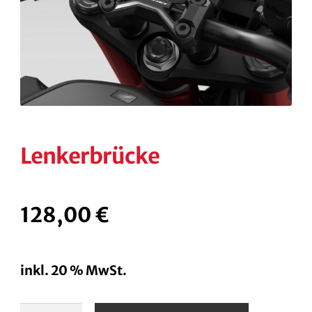
KONTAKT
KASSE
RECHTLICHES
Unterm
öffnen
Lenkerbrücke
128,00
€
inkl. 20 % MwSt.