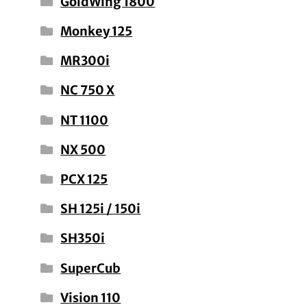
GoldWing 1800
Monkey 125
MR300i
NC 750 X
NT 1100
NX 500
PCX 125
SH 125i / 150i
SH350i
SuperCub
Vision 110