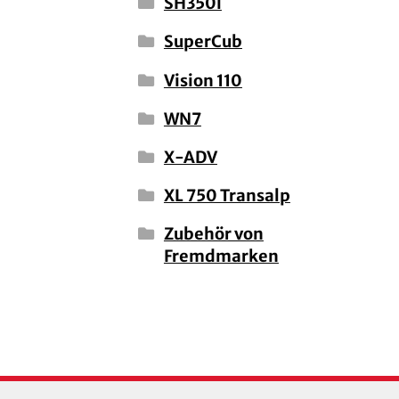
SH350i
SuperCub
Vision 110
WN7
X-ADV
XL 750 Transalp
Zubehör von
Fremdmarken