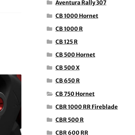
Aventura Rally 307
CB 1000 Hornet
CB 1000 R
CB 125 R
CB 500 Hornet
CB 500 X
CB 650 R
CB 750 Hornet
CBR 1000 RR Fireblade
CBR 500 R
CBR 600 RR