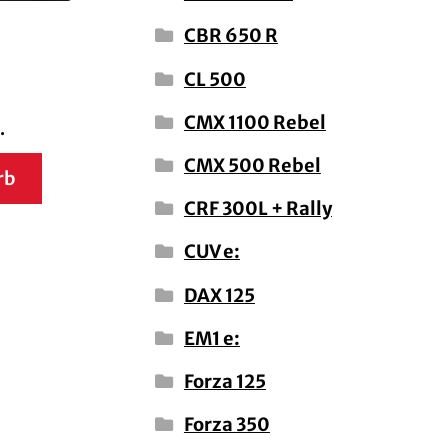
CBR 650 R
CL 500
CMX 1100 Rebel
.
CMX 500 Rebel
rb
CRF 300L + Rally
CUV e:
DAX 125
EM1 e:
Forza 125
Forza 350