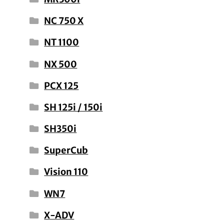
NC 750 X
NT 1100
NX 500
PCX 125
SH 125i / 150i
SH350i
SuperCub
Vision 110
WN7
X-ADV