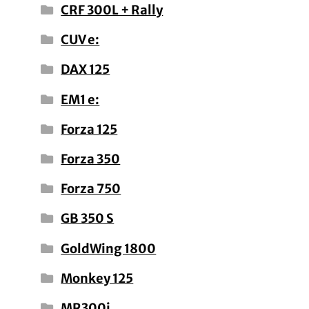
CRF 300L + Rally
CUV e:
DAX 125
EM1 e:
Forza 125
Forza 350
Forza 750
GB 350 S
GoldWing 1800
Monkey 125
MR300i