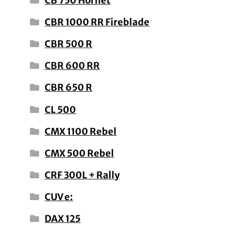
CB 750 Hornet
CBR 1000 RR Fireblade
CBR 500 R
CBR 600 RR
CBR 650 R
CL 500
CMX 1100 Rebel
CMX 500 Rebel
CRF 300L + Rally
CUV e:
DAX 125