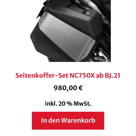
Seitenkoffer-Set NC750X ab BJ.21
980,00
€
inkl. 20 % MwSt.
In den Warenkorb