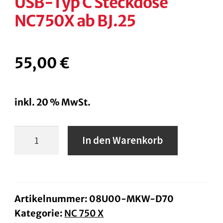
USB-Typ C Steckdose
NC750X ab BJ.25
55,00
€
inkl. 20 % MwSt.
USB-
In den Warenkorb
Typ
C
Steckdose
NC750X
Artikelnummer:
08U00-MKW-D70
Kategorie:
NC 750 X
ab