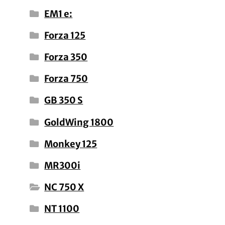
EM1 e:
Forza 125
Forza 350
Forza 750
GB 350 S
GoldWing 1800
Monkey 125
MR300i
NC 750 X
NT 1100