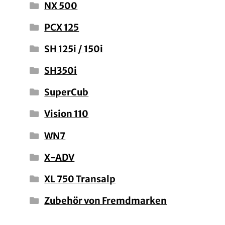
NX 500
PCX 125
SH 125i / 150i
SH350i
SuperCub
Vision 110
WN7
X-ADV
XL 750 Transalp
Zubehör von Fremdmarken