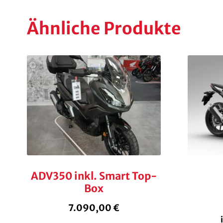
Ähnliche Produkte
ADV350 inkl. Smart Top-
Box
7.090,00
€