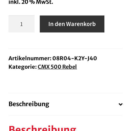
inkl. 20 % MwSt.
Hoher
In den Warenkorb
Windschild
CMX500
Rebel
ab
Artikelnummer:
08R04-K2Y-J40
Kategorie:
CMX 500 Rebel
BJ.25
Menge
Beschreibung
Beschreibung