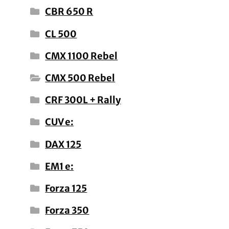
CBR 650 R
CL 500
CMX 1100 Rebel
CMX 500 Rebel
CRF 300L + Rally
CUV e:
DAX 125
EM1 e:
Forza 125
Forza 350