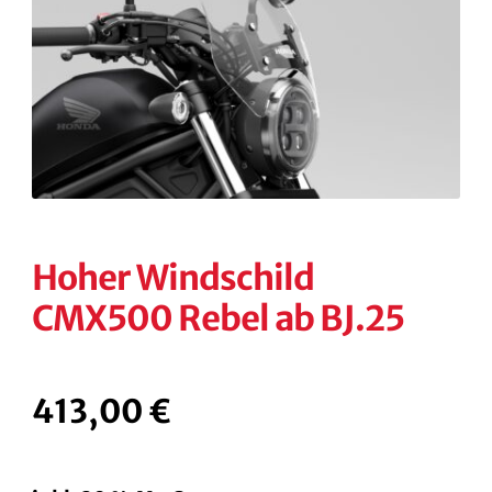
KONTAKT
KASSE
RECHTLICHES
Unterm
öffnen
Hoher Windschild
CMX500 Rebel ab BJ.25
413,00
€