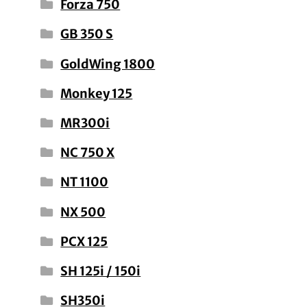
Forza 750
GB 350 S
GoldWing 1800
Monkey 125
MR300i
NC 750 X
NT 1100
NX 500
PCX 125
SH 125i / 150i
SH350i