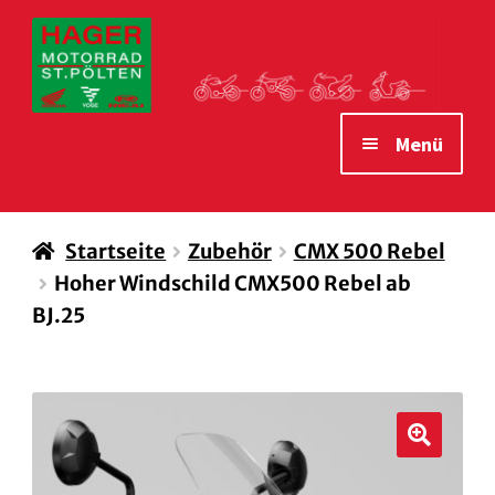
Zur
Zum
Navigation
Inhalt
springen
springen
Menü
STARTSEITE
Startseite
Zubehör
CMX 500 Rebel
MOTORRÄDER
Hoher Windschild CMX500 Rebel ab
VERLEIH MOTORRÄDER
BJ.25
ZUBEHÖR
WAS WIR IHNEN BIETEN
ÖFFNUNGSZEITEN
🔍