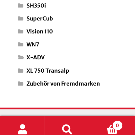
SH350i
SuperCub
Vision 110
WN7
X-ADV
XL 750 Transalp
Zubehör von Fremdmarken
0
Suche
Suchen