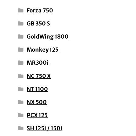
Forza 750
GB 350 S
GoldWing 1800
Monkey 125
MR300i
NC 750 X
NT 1100
NX 500
PCX 125
SH 125i / 150i