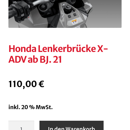
KONTAKT
KASSE
RECHTLICHES
Unterm
öffnen
Honda Lenkerbrücke X-
ADV ab BJ. 21
110,00
€
inkl. 20 % MwSt.
Honda
In den Warenkorb