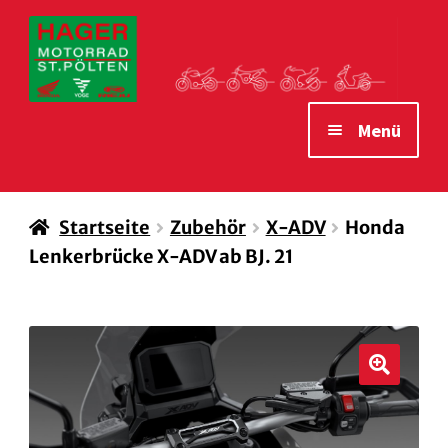
Zur
Zum
Navigation
Inhalt
springen
springen
Menü
STARTSEITE
Startseite
Zubehör
X-ADV
Honda
MOTORRÄDER
Lenkerbrücke X-ADV ab BJ. 21
VERLEIH MOTORRÄDER
ZUBEHÖR
WAS WIR IHNEN BIETEN
🔍
ÖFFNUNGSZEITEN