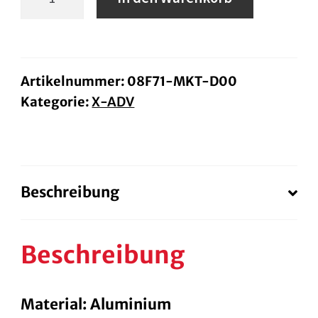
Lenkerbrücke
X-
ADV
ab
Artikelnummer:
08F71-MKT-D00
Kategorie:
X-ADV
BJ.
21
Menge
Beschreibung
Beschreibung
Material: Aluminium