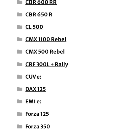
CBR 600 RR
CBR 650 R
CL 500
CMX 1100 Rebel
CMX 500 Rebel
CRF 300L + Rally
CUV e:
DAX 125
EM1 e:
Forza 125
Forza 350