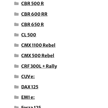
CBR 500 R
CBR 600 RR
CBR 650 R
CL 500
CMX 1100 Rebel
CMX 500 Rebel
CRF 300L + Rally
CUV e:
DAX 125
EM1 e:
Forza 125