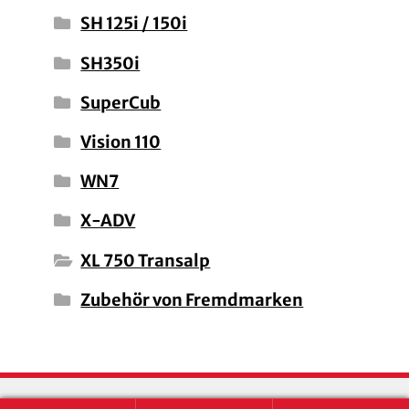
SH 125i / 150i
SH350i
SuperCub
Vision 110
WN7
X-ADV
XL 750 Transalp
Zubehör von Fremdmarken