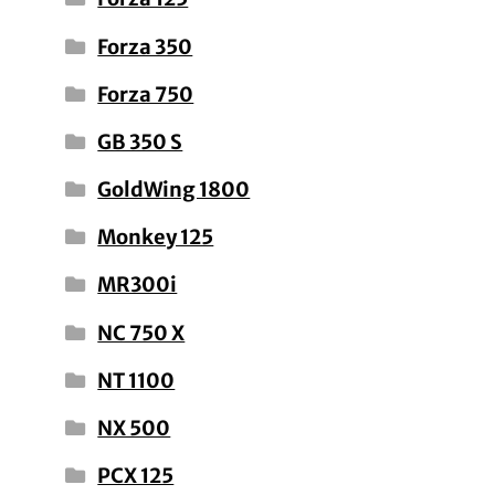
Forza 350
Forza 750
GB 350 S
GoldWing 1800
Monkey 125
MR300i
NC 750 X
NT 1100
NX 500
PCX 125