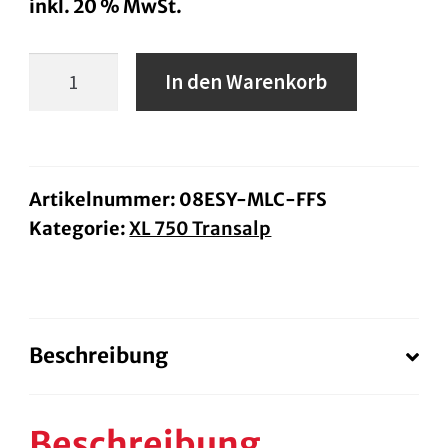
inkl. 20 % MwSt.
Nebelscheinwerfer-
In den Warenkorb
Set
XL750
Transalp
ab
Artikelnummer:
08ESY-MLC-FFS
Kategorie:
XL 750 Transalp
BJ.25
Menge
Beschreibung
Beschreibung