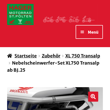
Zur
Zum
Navigation
Inhalt
springen
springen
Menü
STARTSEITE
Startseite
Zubehör
XL 750 Transalp
MOTORRÄDER
Nebelscheinwerfer-Set XL750 Transalp
VERLEIH MOTORRÄDER
ab BJ.25
ZUBEHÖR
WAS WIR IHNEN BIETEN
ÖFFNUNGSZEITEN
🔍