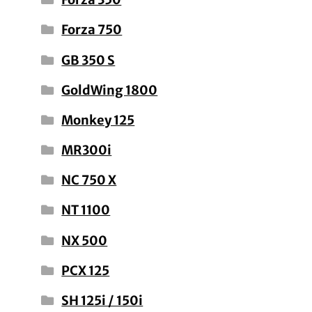
Forza 750
GB 350 S
GoldWing 1800
Monkey 125
MR300i
NC 750 X
NT 1100
NX 500
PCX 125
SH 125i / 150i