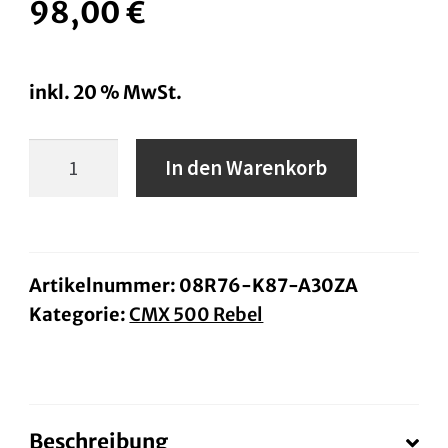
98,00
€
inkl. 20 % MwSt.
Sitz
In den Warenkorb
Diamond-
Stich
ab
BJ
Artikelnummer:
08R76-K87-A30ZA
Kategorie:
CMX 500 Rebel
20
Menge
Beschreibung