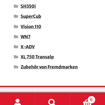
SH350i
SuperCub
Vision 110
WN7
X-ADV
XL 750 Transalp
Zubehör von Fremdmarken
0