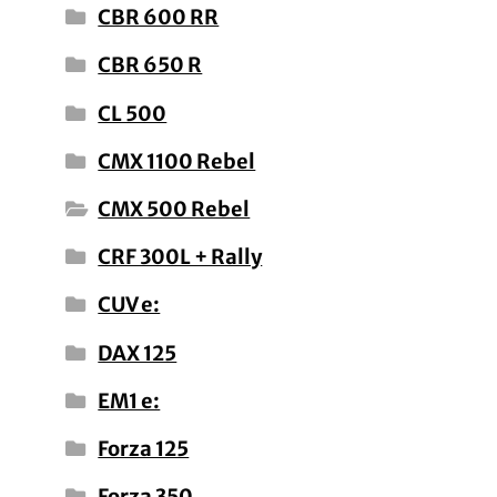
CBR 600 RR
CBR 650 R
CL 500
CMX 1100 Rebel
CMX 500 Rebel
CRF 300L + Rally
CUV e:
DAX 125
EM1 e:
Forza 125
Forza 350