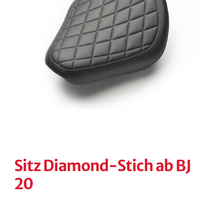
KONTAKT
KASSE
RECHTLICHES
Unterm
öffnen
Sitz Diamond-Stich ab BJ
20