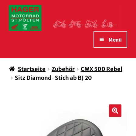
Zur
Zum
Navigation
Inhalt
springen
springen
Menü
STARTSEITE
Startseite
Zubehör
CMX 500 Rebel
MOTORRÄDER
Sitz Diamond-Stich ab BJ 20
VERLEIH MOTORRÄDER
ZUBEHÖR
WAS WIR IHNEN BIETEN
🔍
ÖFFNUNGSZEITEN