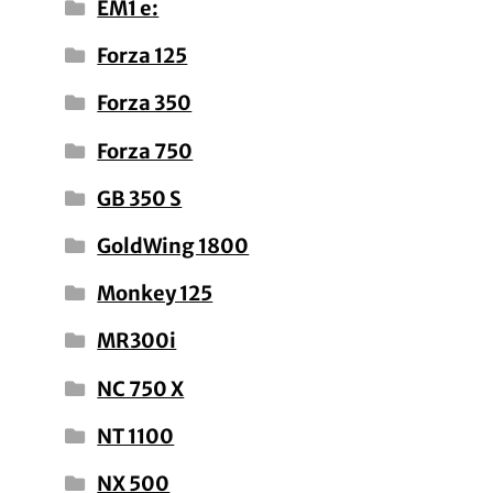
EM1 e:
Forza 125
Forza 350
Forza 750
GB 350 S
GoldWing 1800
Monkey 125
MR300i
NC 750 X
NT 1100
NX 500