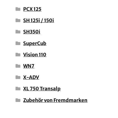
PCX 125
SH 125i / 150i
SH350i
SuperCub
Vision 110
WN7
X-ADV
XL 750 Transalp
Zubehör von Fremdmarken