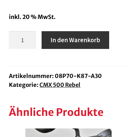
inkl. 20 % MwSt.
TankPad
In den Warenkorb
Mitte
ab
BJ
20
Artikelnummer:
08P70-K87-A30
Kategorie:
CMX 500 Rebel
Menge
Ähnliche Produkte