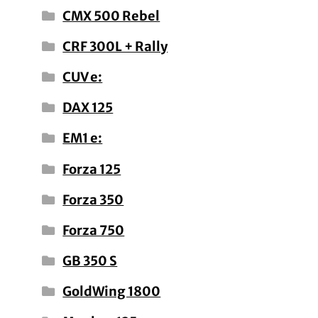
CMX 500 Rebel
CRF 300L + Rally
CUV e:
DAX 125
EM1 e:
Forza 125
Forza 350
Forza 750
GB 350 S
GoldWing 1800