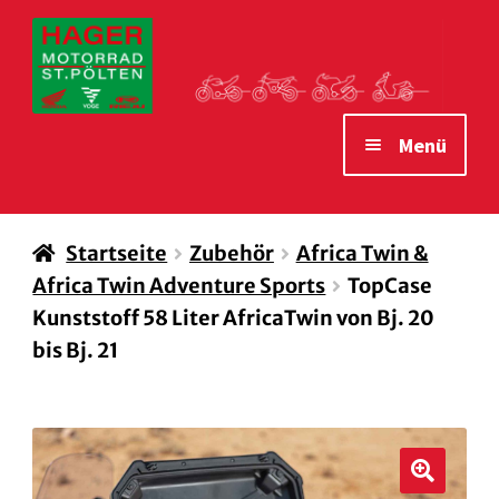
Zur
Zum
Navigation
Inhalt
springen
springen
Menü
STARTSEITE
Startseite
Zubehör
Africa Twin &
MOTORRÄDER
Africa Twin Adventure Sports
TopCase
VERLEIH MOTORRÄDER
Kunststoff 58 Liter AfricaTwin von Bj. 20
bis Bj. 21
ZUBEHÖR
WAS WIR IHNEN BIETEN
ÖFFNUNGSZEITEN