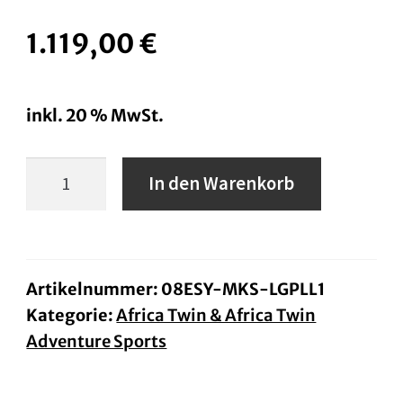
1.119,00
€
inkl. 20 % MwSt.
TopCase
In den Warenkorb
Kunststoff
58
Liter
AfricaTwin
Artikelnummer:
08ESY-MKS-LGPLL1
Kategorie:
Africa Twin & Africa Twin
von
Adventure Sports
Bj.
20