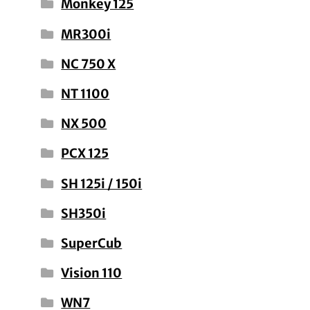
Monkey 125
MR300i
NC 750 X
NT 1100
NX 500
PCX 125
SH 125i / 150i
SH350i
SuperCub
Vision 110
WN7