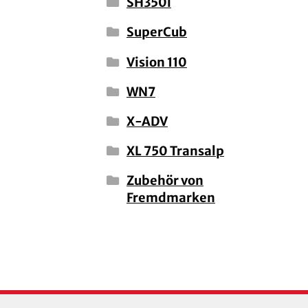
SH350i
SuperCub
Vision 110
WN7
X-ADV
XL 750 Transalp
Zubehör von
Fremdmarken