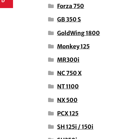
rb
Forza 750
GB 350 S
GoldWing 1800
Monkey 125
MR300i
NC 750 X
NT 1100
NX 500
PCX 125
SH 125i / 150i