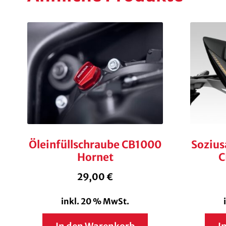
Öleinfüllschraube CB1000
Sozius
Hornet
C
29,00
€
inkl. 20 % MwSt.