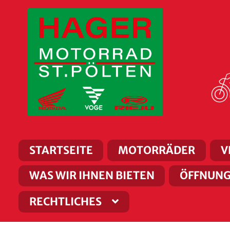
Zur
Zum
Navigation
Inhalt
springen
springen
STARTSEITE
MOTORRÄDER
V
WAS WIR IHNEN BIETEN
ÖFFNUNG
RECHTLICHES