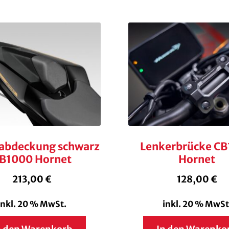
abdeckung schwarz
Lenkerbrücke C
B1000 Hornet
Hornet
213,00
€
128,00
€
inkl. 20 % MwSt.
inkl. 20 % MwSt