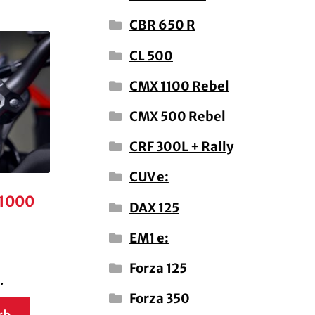
CBR 650 R
CL 500
CMX 1100 Rebel
CMX 500 Rebel
CRF 300L + Rally
CUV e:
B1000
DAX 125
EM1 e:
Forza 125
.
Forza 350