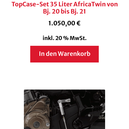
TopCase-Set 35 Liter AfricaTwin von
Bj. 20 bis Bj. 21
1.050,00
€
inkl. 20 % MwSt.
In den Warenkorb