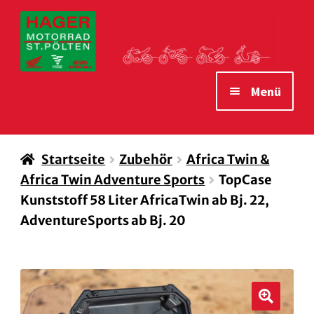
Zur
Zum
Navigation
Inhalt
springen
springen
Menü
STARTSEITE
Startseite
Zubehör
Africa Twin &
MOTORRÄDER
Africa Twin Adventure Sports
TopCase
VERLEIH MOTORRÄDER
Kunststoff 58 Liter AfricaTwin ab Bj. 22,
AdventureSports ab Bj. 20
ZUBEHÖR
WAS WIR IHNEN BIETEN
ÖFFNUNGSZEITEN