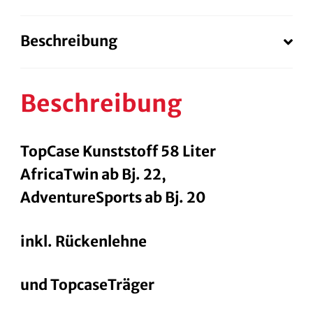
AdventureSports
ab
Beschreibung
Bj.
20
Menge
Beschreibung
TopCase Kunststoff 58 Liter
AfricaTwin ab Bj. 22,
AdventureSports ab Bj. 20
inkl. Rückenlehne
und TopcaseTräger