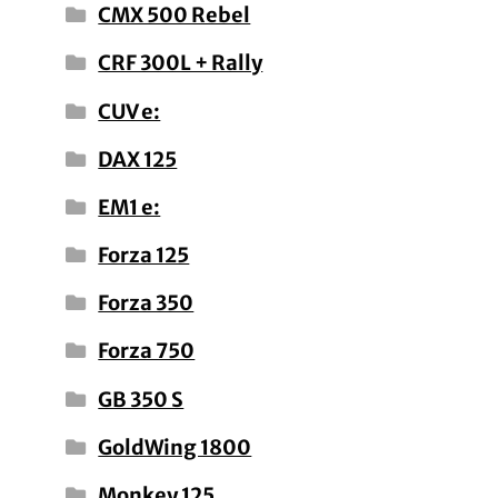
CMX 500 Rebel
CRF 300L + Rally
CUV e:
DAX 125
EM1 e:
Forza 125
Forza 350
Forza 750
GB 350 S
GoldWing 1800
Monkey 125