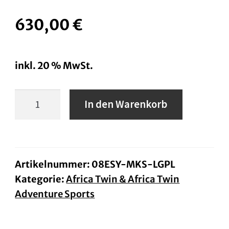
630,00
€
inkl. 20 % MwSt.
TopCase
In den Warenkorb
Kunststoff
58
Liter
AfricaTwin
Artikelnummer:
08ESY-MKS-LGPL
Kategorie:
Africa Twin & Africa Twin
ab
Adventure Sports
Bj.
22,