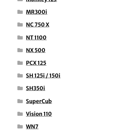
MR300i
NC 750 X
NT 1100
NX 500
PCX 125
SH 125i / 150i
SH350i
SuperCub
Vision 110
WN7